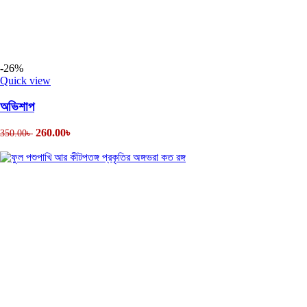
-26%
Quick view
অভিশাপ
260.00
৳
350.00
৳