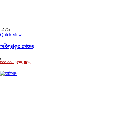
-25%
Quick view
অতিপ্রাকৃত গল্পগুচ্ছ
,
375.00
৳
500.00
৳