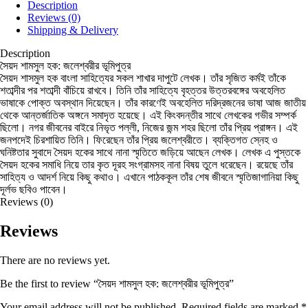
Description
Reviews (0)
Shipping & Delivery
Description
সৈয়দ শামসুল হক: জলেশ্বরীর ভূমিপুত্র
সৈয়দ শাসমুল হক বাংলা সাহিত্যের সকল শাখার দাপুটে লেখক। তাঁর সৃজিত কর্মই তাঁকে
শতাব্দীর পর শতাব্দী বাঁচিয়ে রাখবে। তিনি তাঁর সাহিত্যে বৃহত্তর উত্তরবঙ্গের অবহেলিত
ভাষাকে পোক্ত অবস্থান দিয়েছেন। তাঁর কারণেই অবহেলিত দরিদ্রজনের ভাষা আজ জাতীয়
থেকে আন্তর্জাতিক অঙ্গনে সমাদৃত হয়েছে। এই কিংবদন্তীর সাথে লেখকের গভীর সম্পর্ক
ছিলো। নগর জীবনের বাইরে নিভৃত পল্লী, নিজের জন্ম শহর ছিলো তাঁর প্রিয় প্রাঙ্গন। এই
জনপদেই চিরশায়িত তিনি। ফিরেছেন তাঁর প্রিয় জলেশ্বরীতে। ব্যক্তিগত স্নেহ ও
ঘনিষ্টতার সুবাদে সৈয়দ হকের সাথে নানা স্মৃতিতে জড়িয়ে আছেন লেখক। লেখক এ পুস্তকে
সৈয়দ হকের সমাধি নিয়ে তার কৃত দূরহ সংগ্রামসহ নানা বিষয় তুলে ধরেছেন। রয়েছে তাঁর
সাহিত্য ও আদর্শ নিয়ে কিছু কথাও। এখানে পাঠককূল তাঁর শেষ জীবনে স্মৃতিজাগানিয়া কিছু
দূর্লভ ছবিও পাবেন।
Reviews (0)
Reviews
There are no reviews yet.
Be the first to review “সৈয়দ শামসুল হক: জলেশ্বরীর ভূমিপুত্র”
Your email address will not be published.
Required fields are marked
*