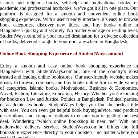
Islamic and religious books, self-help and motivational books, or
academic and professional textbooks, we’ve got it all in one place. Our
platform is designed for a smooth and convenient online book
shopping experience. With a user-friendly interface, it’s easy to browse
book categories, discover new titles, and buy books online in
Bangladesh quickly and securely. No matter your age or reading level,
StudentWays.com.bd is your trusted destination for a diverse collection
of books, delivered straight to your door anywhere in Bangladesh.
Online Book Shopping Experience at StudentWays.com.bd
Enjoy a smooth and easy online book shopping experience in
Bangladesh with StudentWays.com.bd, one of the country’s most
trusted and leading online bookstores. Our user-friendly website makes
it easy to browse, compare, and buy books online from a wide variety
of categories, Islamic books, Motivational, Business & Economics,
Novel, Fiction, Literature, Education, History. Whether you’re looking
for books on Law and Justice, Politics in Bangladesh, Political parties,
or academic textbooks, StudentWays helps you find the perfect title
with ease. You can even get helpful book buying advice, read product
descriptions, and compare options to ensure you’re getting the best
deal. Wondering “which online bookshop is near me” With our
nationwide delivery service, StudentWays.com.bd brings the full
bookstore experience directly to your doorstep—no matter where you
are in Bangladesh.