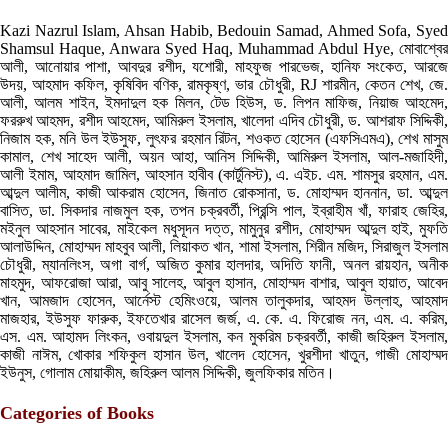
Kazi Nazrul Islam, Ahsan Habib, Bedouin Samad, Ahmed Sofa, Syed
Shamsul Haque, Anwara Syed Haq, Muhammad Abdul Hye, মোবাশ্বের
আলী, আনোয়ার পাশা, আবদুর রশীদ, যশোরী, মাহফুজ পারভেজ, হানিফ সংকেত, আরজে
উদয়, আহমাদ কফিল, কৃষিবিদ বণিক, রামকৃষ্ণ, ভার চৌধুরী, RJ শারমীন, কেতন শেখ, জে.
আলী, আলম শাইন, ইমদাদুল হক মিলন, টেড হিউস, ড. লিপন মাফিজ, নিয়াজ আহমেদ,
ফররুখ আহমদ, রশীদ আহমেদ, আমিরুল ইসলাম, খালেদা এদিব চৌধুরী, ড. আশরাফ সিদ্দিকী,
নিজাম হক, মনি উল ইউসুফ, লুৎফর রহমান রিটন, শওকত হোসেন (এফসিএমএ), শেখ মাসুম
কামাল, শেখ সাহেদ আলী, অয়ন আহা, আনিস সিদ্দিকী, আমিরুল ইসলাম, আল-মজাহিদী,
আলী ইমাম, আহমাদ জামিল, আহসান হাবীব (কার্টুনিস্ট), এ. এইচ. এম. শামসুর রহমান, এম.
আব্দুল আলীম, কাজী আকরাম হোসেন, জিনাত রোকসানা, ড. মোহাম্মদ হাননান, ডা. আব্দুল
বাসিত, ডা. সিকদার নাজমুল হক, তপন চক্রবর্তী, প্রিন্সি পাল, ইব্রাহীম খাঁ, ফারাহ জেহির,
মইনুল আহসান সাবের, মাইকেল মধুসূদন দত্ত, মামুনুর রশীদ, মোহাম্মদ আব্দুল হাই, মুফতি
আলাউদ্দিন, মোহাম্মদ মাহবুব আলী, লিয়াকত খান, শামা ইসলাম, শিরীন মজিদ, সিরাজুল ইসলাম
চৌধুরী, ম্যানলিংস, অগা বার্গ, অজিত কুমার হালদার, অদিতি ফানী, অনল রায়হান, অনীক
মাহমুদ, আফরোজা আরা, আবু সালেহ, আবুল হাসান, মোহাম্মদ বাশার, আবুল হায়াত, আবেদ
খান, আমজাদ হোসেন, আর্নেস্ট হেমিংওয়ে, আলম তালুকদার, আহমদ উল্লাহ, আহমাদ
মাজহার, ইউসুফ ফারুক, ইফতেখার রাসেল জর্জ, এ. কে. এ. ফিরোজ নন, এম. এ. করিম,
এস. এম. আহামদ লিংকন, ওবায়দুল ইসলাম, কন মুকরিম চক্রবর্তী, কাজী জহিরুল ইসলাম,
কাজী নাঈম, খোকার শফিকুল হাসান উল, খালেদ হোসেন, খুরশীদা খাতুন, গাজী মোহাম্মদ
ইউনুস, গোলাম মোয়াকীম, জহিরুল আলম সিদ্দিকী, জুলফিকার মতিন।
Categories of Books