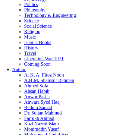
Politics
Philosophy
Technology & Engineering
Science
Social Science
Religion
Music
Islamic Books
History
Travel
Liberation War 1971
Coming Soon
Author
A. K. A. Firoz Noon
A.H.M. Shamsur Rahman
Ahmed Sofa
Ahsan Habib
Anwar Pasha
Anwara Syed Haq
Beduin Samad
Dr. Sultan Mahmud
Farrukh Ahmad
Kazi Nazrul Islam
Moniruddin Yusuf
Muhammad Abdul Hye