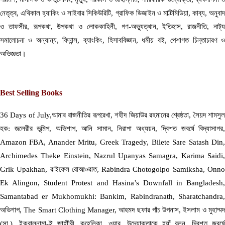
নেতৃত্ব, এথিকাল হ্যাকিং ও সাইবার সিকিউরিটি, গ্রাফিক ডিজাইন ও মাল্টিমিডিয়া, কাব্য, অনুবাদ
ও তাফসীর, রূপকথা, উপকথা ও লোককাহিনী, গণ-অভ্যুত্থান, ইতিহাস, রাজনীতি, নাট্য
সমালোচনা ও অন্যান্য, ফিনান্স, ব্যাংকিং, হিসাববিজ্ঞান, ধর্মীয় বই, পেশাগত চিন্তাচারণ ও
অভিজ্ঞতা।
Best Selling Books
36 Days of July,আমার রাজনীতির রূপরেখা, শহীদ জিয়াউর রহমানের শ্রেষ্ঠতা, সৈয়দ শামসুল
হক: জলেরীর ভূমিপ, অভিশাপ, আনি সামান, নিরাপা অধ্যয়ন, দ্বিশত জবর্ষে বিদ্যাসাগর,
Amazon FBA, Anander Mritu, Greek Tragedy, Bilete Sare Satash Din,
Archimedes Theke Einstein, Nazrul Upanyas Samagra, Karima Saidi,
Grik Upakhan, রাইফেল রোআওরাত, Rabindra Chotogolpo Samiksha, Onno
Ek Alingon, Student Protest and Hasina’s Downfall in Bangladesh,
Samantabad er Mukhomukhi: Bankim, Rabindranath, Sharatchandra,
অভিশাপ, The Smart Clothing Manager, আহমদ ছফার পাঁচ উপনাস, ইসলাম ও মুহাম্মদ
(সা.), ইকবালনামা-ই জাহাীরী, কুহেলিকা, ওয়ার, উদ্যোক্তাকে হ্যাঁ বলুন, দ্বিশত জবর্ষে