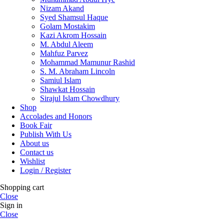
Nizam Akand
Syed Shamsul Haque
Golam Mostakim
Kazi Akrom Hossain
M. Abdul Aleem
Mahfuz Parvez
Mohammad Mamunur Rashid
S. M. Abraham Lincoln
Samiul Islam
Shawkat Hossain
Sirajul Islam Chowdhury
Shop
Accolades and Honors
Book Fair
Publish With Us
About us
Contact us
Wishlist
Login / Register
Shopping cart
Close
Sign in
Close