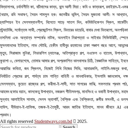
বিদ্যাসাগর, চর্যার্যগীতি কা, বচীদাসের কাব্য, বন্দে আলী মিয়া : কবি ও কাব্যরূপ, রবাইয়াৎ-ই-ওমর
খৈয়াম, রবি সভাষণ, সৈয়দ শামসুল হক: জলেরীর ভূমিপ, সৈয়দ মুজতবা আলী: স আখ্যান,
চ্যাম্পিয়ন ইন সেলসম্যানশীপ, বিলেতে সাড়ে সাতশ দিন, কমিউনিকেশন স্কিল, মার্কেটিং
স্ট্র্যাটেজি, সর্বোত্তম সাথী, প্রেজেন্টেশন স্কিল, ভিতরের ডায়েরি, বাবার দেখা ভিতরলো, অনপড়িকা
তসলিমা এবং অন্যান্য সম্পর্কের নাটক, অনলাইন নিরাপত্তা ও সাইবার সিকিউরিটি, স্পেনে
মুসলমানদের ইতিহাস, লাভ স্টোরি, হেকীম হাবীবুর রহমানের ঢাকা পঞ্চাশ বছর আগে, আনন্দের
মৃত্যু, সিরাজাম মুনিরা, লিডারশিপ চ্যালেঞ্জ, অতিপ্রাকৃত গল্প, নওফেল ও হাতেম, উপাখ্যান,
কুয়াশা ৩, বেলায়শেষে, তোমার আমার গল্প, অপ্রকাশিত ভালবাসার চিঠি, বৈজ্ঞানিক সাহিত্য, ইবনে
আরাবির কবিতা, জব স্কিলস, নিজেই লিখি নিজের সিভি, আনারকলি, লাইলি-মজনুর কথা,
নির্বাচিত প্রেমের গল্প, পার্বত্য চাম শান্তি বাহিনী ও মানবাধিকার, ইসলামি জ্ঞানকোষ, দক্ষ
সেলসম্যান, কুয়েত রাজ্যের গল্প, করীমা-ই-সাদী, সাত সাগরের মাঝি, সফলতার প্রথম পাঠ,
আহমদ ছফার বয়ান, কালকেতু উপাখ্যান, নজরুল গীতিসমগ্র, মানসিংহ ও ভবানী উপাখ্যান, মহাদ
সুন্নাহ আলাইহিস সালাম, সেলস অ্যাপার্ট, বৈশ্বিক এবং বৈশ্বিকতা, রুমীর মসনবী, এ ডলস
হাউস, দীউয়ান-ই-হাফিজ, তজক-ই-তৈমুরী, আরব জাতির ইতিহাস, মানব জীবনে AI এর
প্রভাব।
All rights reserved
Studentways.com.bd
2025.
Search