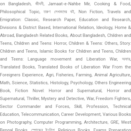
on Bangladesh, জীবনী, Jamaat-e-Nahbe Mir, Cooking & Food,
Philosophical Topic, তরুণ লেখকদের বই, Non Fiction, Travels and
Emigration: Classic, Research Paper, Education and Research,
Divisions & District Based, International Relation, Ideology, Home &
Abroad, Bangladesh Related Books, About Bangladesh, Children and
Teens, Children and Teens: Horror, Children & Teens: Others, Story:
Children and Teens, Islamic Books for Children and Teens, Children
and Teens: Language movement and Liberation War, অফার,
Translated Books, Translated Books of Liberation War From the
Foreigners Experience, Agri, Fisheries, Farming, Animal Agriculture,
Math, Science, Statistics, Histology, Psychology, Others Engineering
Book, Fiction Novel: Horror and Supernatural, Horror and
Supernatural, Thriller, Mystery and Detective, War, Freedom Fighters,
Sector Commander and Forces, Skill, Profession, Technical
Education, Telecommunication, Career Development, Various Books
on Photography, Computer Programming, Architecture, GRE, West
Bengal Books, স্পোকেন ইংলিশ, Religious Books, Exams Preparation