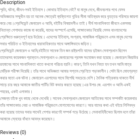
Description
স্মৃতি, ঘটনা, জীবন-সবই ইতিহাস। কোথায় ইতিহাস নেই? যা মানুষ দেখে, জীবনচলার পথে যেসব
অভিজ্ঞতার সম্মুখীন হয় তা অনেক ক্ষেত্রেই ব্যক্তিগত গন্ডির সীমা অতিক্রম করে বৃহত্তর পরিসরে জায়গা
করে নেয়।প্রেসিডেন্ট জেনারেল ও আমি, বইটির বিষয়াবলীও তাই। দীর্ঘ সাংবাদিকতা জীবনে একসময়
নিতান্ত পেশাদার কাজে যা করেছি, যাদের সংস্পর্শে এসেছি, সাক্ষাতকার নিয়েছি সেসব বাংলাদেশের
প্রেক্ষিতে গুরুত্বপূর্ণ হয়ে উঠেছে। এদেশের ইতিহাস, সংগ্রাম, সামাজিক পরিমন্ডলে এসব মানুষ দেশের
সবার পরিচিত ও ইতিহাসের ধারাবাহিকতার সাথে অঙ্গাঙ্গিভাবে জড়িত।
প্রেসিডেন্ট জেনারেল ও আমি,বইটিতে সাবেক তিন জন রাষ্ট্রপতি যাদের দুইজন সেনাপ্রধান ছিলেন
তাদেরসহ কয়েকজন প্রাক্তন সেনাপ্রধান ও জেনারেলের প্রসঙ্গ সংযোজন করা হয়েছে। জেনারেল জিয়াউর
রহমানের সাথে সাংবাদিকতা খাতে কখনো পরিচয় হয়নি। কারণ, তিনি যখন নিহত হন তখন আমি মাত্র
মেট্রিক পরীক্ষা দিয়েছি। তাঁর সাথে অভিজ্ঞতা আমার সপ্তম শ্রেণিতে পড়াকালীন। সেটা ছিল মোহগ্রস্ত
করার মতো এক ঘটনা। জেনারেল এরশাদের সাথে মিশেছি সবচেয়ে বেশি। দৈনিক পত্রিকায় থাকতে দীর্ঘ
সাড়ে চার বছর আমাকে জাতীয় পার্টির বিট কভার করতে হয়েছে।এর উপর জে. এরশাদ ও আমি একই
শহরের, একই এলাকার।
সেজন্য তাঁকে খুব কাছে থেকে দেখেছি। সাবেক সেনাপ্রধান জেনারেল আতিকের সাথে সম্পর্কটা কয়েকবার
তাঁর সাক্ষাতকার নেয়া ও সামাজিক পরিমন্ডলে যোগাযোগের কারণে। আর যাদের কথা এই বইয়ে লিপিবদ্ধ
করা হয়েছে তাদের সবার সাথেই পেশার কারণেই সম্পর্ক গড়ে উঠেছে। সেনাবাহিনীঅেত ছিলাম বলে তাঁরা
আমাকে স্নেহের বাঁধনে আবদ্ধ করেছেন।
Reviews (0)