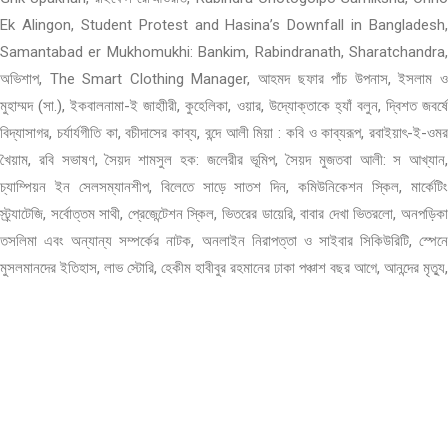
Ek Alingon, Student Protest and Hasina’s Downfall in Bangladesh,
Samantabad er Mukhomukhi: Bankim, Rabindranath, Sharatchandra,
অভিশাপ, The Smart Clothing Manager, আহমদ ছফার পাঁচ উপনাস, ইসলাম ও
মুহাম্মদ (সা.), ইকবালনামা-ই জাহাীরী, কুহেলিকা, ওয়ার, উদ্যোক্তাকে হ্যাঁ বলুন, দ্বিশত জবর্ষে
বিদ্যাসাগর, চর্যার্যগীতি কা, বচীদাসের কাব্য, বন্দে আলী মিয়া : কবি ও কাব্যরূপ, রবাইয়াৎ-ই-ওমর
খৈয়াম, রবি সভাষণ, সৈয়দ শামসুল হক: জলেরীর ভূমিপ, সৈয়দ মুজতবা আলী: স আখ্যান,
চ্যাম্পিয়ন ইন সেলসম্যানশীপ, বিলেতে সাড়ে সাতশ দিন, কমিউনিকেশন স্কিল, মার্কেটিং
স্ট্র্যাটেজি, সর্বোত্তম সাথী, প্রেজেন্টেশন স্কিল, ভিতরের ডায়েরি, বাবার দেখা ভিতরলো, অনপড়িকা
তসলিমা এবং অন্যান্য সম্পর্কের নাটক, অনলাইন নিরাপত্তা ও সাইবার সিকিউরিটি, স্পেনে
মুসলমানদের ইতিহাস, লাভ স্টোরি, হেকীম হাবীবুর রহমানের ঢাকা পঞ্চাশ বছর আগে, আনন্দের মৃত্যু,
সিরাজাম মুনিরা, লিডারশিপ চ্যালেঞ্জ, অতিপ্রাকৃত গল্প, নওফেল ও হাতেম, উপাখ্যান, কুয়াশা ৩,
বেলায়শেষে, তোমার আমার গল্প, অপ্রকাশিত ভালবাসার চিঠি, বৈজ্ঞানিক সাহিত্য, ইবনে আরাবির
কবিতা, জব স্কিলস, নিজেই লিখি নিজের সিভি, আনারকলি, লাইলি-মজনুর কথা, নির্বাচিত প্রেমের
গল্প, পার্বত্য চাম শান্তি বাহিনী ও মানবাধিকার, ইসলামি জ্ঞানকোষ, দক্ষ সেলসম্যান, কুয়েত
রাজ্যের গল্প, করীমা-ই-সাদী, সাত সাগরের মাঝি, সফলতার প্রথম পাঠ, আহমদ ছফার বয়ান,
কালকেতু উপাখ্যান, নজরুল গীতিসমগ্র, মানসিংহ ও ভবানী উপাখ্যান, মহাদ সুন্নাহ আলাইহিস