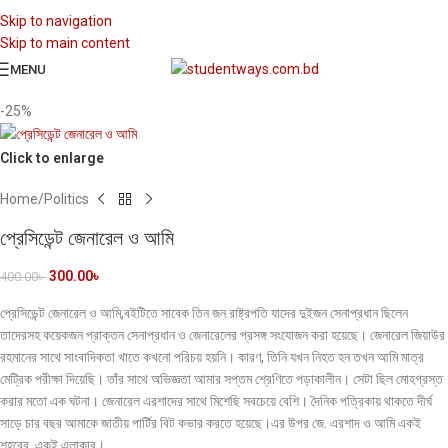
Skip to navigation
Skip to main content
MENU
-25%
Click to enlarge
Home
/
Politics
প্রেসিডেন্ট জেনারেল ও আমি
300.00
৳
400.00
৳
প্রেসিডেন্ট জেনারেল ও আমি,বইটিতে সাবেক তিন জন রাষ্ট্রপতি যাদের দুইজন সেনাপ্রধান ছিলেন
তাদেরসহ কয়েকজন প্রাক্তন সেনাপ্রধান ও জেনারেলের প্রসঙ্গ সংযোজন করা হয়েছে। জেনারেল জিয়াউর
রহমানের সাথে সাংবাদিকতা খাতে কখনো পরিচয় হয়নি। কারণ, তিনি যখন নিহত হন তখন আমি মাত্র
মেট্রিক পরীক্ষা দিয়েছি। তাঁর সাথে অভিজ্ঞতা আমার সপ্তম শ্রেণিতে পড়াকালীন। সেটা ছিল মোহগ্রস্ত
করার মতো এক ঘটনা। জেনারেল এরশাদের সাথে মিশেছি সবচেয়ে বেশি। দৈনিক পত্রিকায় থাকতে দীর্ঘ
সাড়ে চার বছর আমাকে জাতীয় পার্টির বিট কভার করতে হয়েছে।এর উপর জে. এরশাদ ও আমি একই
শহরের, একই এলাকার।