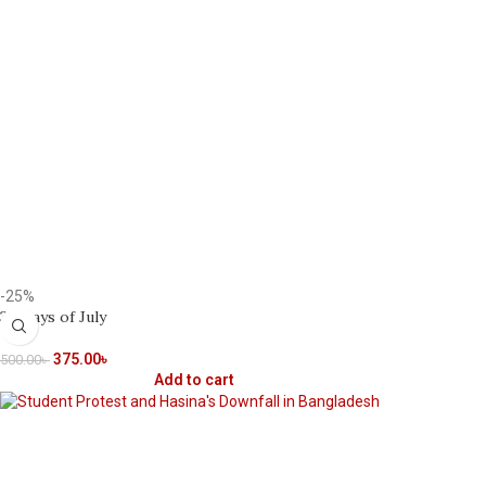
-25%
36 Days of July
375.00
৳
500.00
৳
Add to cart