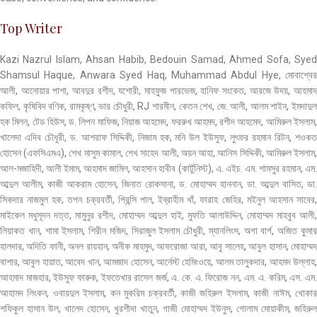
Top Writer
Kazi Nazrul Islam, Ahsan Habib, Bedouin Samad, Ahmed Sofa, Syed
Shamsul Haque, Anwara Syed Haq, Muhammad Abdul Hye, মোবাশ্বের
আলী, আনোয়ার পাশা, আবদুর রশীদ, যশোরী, মাহফুজ পারভেজ, হানিফ সংকেত, আরজে উদয়, আহমাদ
কফিল, কৃষিবিদ বণিক, রামকৃষ্ণ, ভার চৌধুরী, RJ শারমীন, কেতন শেখ, জে. আলী, আলম শাইন, ইমদাদুল
হক মিলন, টেড হিউস, ড. লিপন মাফিজ, নিয়াজ আহমেদ, ফররুখ আহমদ, রশীদ আহমেদ, আমিরুল ইসলাম,
খালেদা এদিব চৌধুরী, ড. আশরাফ সিদ্দিকী, নিজাম হক, মনি উল ইউসুফ, লুৎফর রহমান রিটন, শওকত
হোসেন (এফসিএমএ), শেখ মাসুম কামাল, শেখ সাহেদ আলী, অয়ন আহা, আনিস সিদ্দিকী, আমিরুল ইসলাম,
আল-মজাহিদী, আলী ইমাম, আহমাদ জামিল, আহসান হাবীব (কার্টুনিস্ট), এ. এইচ. এম. শামসুর রহমান, এম.
আব্দুল আলীম, কাজী আকরাম হোসেন, জিনাত রোকসানা, ড. মোহাম্মদ হাননান, ডা. আব্দুল বাসিত, ডা.
সিকদার নাজমুল হক, তপন চক্রবর্তী, প্রিন্সি পাল, ইব্রাহীম খাঁ, ফারাহ জেহির, মইনুল আহসান সাবের,
মাইকেল মধুসূদন দত্ত, মামুনুর রশীদ, মোহাম্মদ আব্দুল হাই, মুফতি আলাউদ্দিন, মোহাম্মদ মাহবুব আলী,
লিয়াকত খান, শামা ইসলাম, শিরীন মজিদ, সিরাজুল ইসলাম চৌধুরী, ম্যানলিংস, অগা বার্গ, অজিত কুমার
হালদার, অদিতি ফানী, অনল রায়হান, অনীক মাহমুদ, আফরোজা আরা, আবু সালেহ, আবুল হাসান, মোহাম্মদ
বাশার, আবুল হায়াত, আবেদ খান, আমজাদ হোসেন, আর্নেস্ট হেমিংওয়ে, আলম তালুকদার, আহমদ উল্লাহ,
আহমাদ মাজহার, ইউসুফ ফারুক, ইফতেখার রাসেল জর্জ, এ. কে. এ. ফিরোজ নন, এম. এ. করিম, এস. এম.
আহামদ লিংকন, ওবায়দুল ইসলাম, কন মুকরিম চক্রবর্তী, কাজী জহিরুল ইসলাম, কাজী নাঈম, খোকার
শফিকুল হাসান উল, খালেদ হোসেন, খুরশীদা খাতুন, গাজী মোহাম্মদ ইউনুস, গোলাম মোয়াকীম, জহিরুল