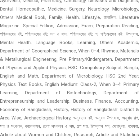
Ayurvedic, Medical, Pharmacy, Cardiology, Diseases and Diagnosis,
Dental, Homeopathic, Medicine, Surgery, Neurology, Microbiology,
Others Medical Book, Family, Health, Lifestyle, মাগাজিন, Literature
Magazine: Special Edition, Admission, Exam, Preparation Reading,
পশ্চিমবঙ্গের বই, পশ্চিমবঙ্গের বই: মন ও বাস, পশ্চিমবঙ্গের বই: গ, পশ্চিমবঙ্গের বই: উপন্যাস,
Mental Health, Language Books, Learning, Others Academic,
Department of Geographical Science, When 0–4: Rhymes, Materials
& Metallurgical Engineering, Pre Primary/Kindergarten, Department
of Physics and Applied Physics, HSC: Compulsory Subject, Bangla,
English and Math, Department of Microbiology, HSC 2nd Year:
Physics Text Books, English Medium: Class-2, When 0–4: Primary
Learning, Department of Biotechnology, Department of
Entrepreneurship and Leadership, Business, Finance, Accounting,
Economy of Bangladesh, History, History of Bangladesh: District &
Area Wise, Archaeological History, অনুবাদের বই, অনুবাদ উপন্যাস, অনুবাদ গল্প,
সম ও সংকলন, কালেকশন, রচনা সংকলন ও সম, গল্প সম, উপন্যাস সম, খেলাধুলা, গবেষণা,
Article about Women and Children, Research, Article and Statistics