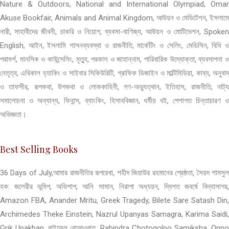
Nature & Outdoors, National and International Olympiad, Omar
Akuse Bookfair, Animals and Animal Kingdom, আউয়ন ও মেডিটেশন, ইসলামে
নারী, সাহাবীদের জীবনী, চাকরি ও নিয়োগ, ব্যবসা-বাণিজ্য, আউয়ন ও মোটিভেশন, Spoken
English, আইন, ইসলামি শাসনব্যবস্থা ও রাজনীতি, মার্কেটিং ও সেলিং, মেডিসিন, বিধি ও
পরামর্শ, মানসিক ও কাউন্সেলিং, মৃত্যু, পরকাল ও জাহান্নাম, পারিবারিক উদ্যোক্তা, ব্যবসাপনা ও
নেতৃত্ব, এথিকাল হ্যাকিং ও সাইবার সিকিউরিটি, গ্রাফিক ডিজাইন ও মাল্টিমিডিয়া, কাব্য, অনুবাদ
ও তাফসীর, রূপকথা, উপকথা ও লোককাহিনী, গণ-অভ্যুত্থান, ইতিহাস, রাজনীতি, নাট্য
সমালোচনা ও অন্যান্য, ফিনান্স, ব্যাংকিং, হিসাববিজ্ঞান, ধর্মীয় বই, পেশাগত চিন্তাচারণ ও
অভিজ্ঞতা।
Best Selling Books
36 Days of July,আমার রাজনীতির রূপরেখা, শহীদ জিয়াউর রহমানের শ্রেষ্ঠতা, সৈয়দ শামসুল
হক: জলেরীর ভূমিপ, অভিশাপ, আনি সামান, নিরাপা অধ্যয়ন, দ্বিশত জবর্ষে বিদ্যাসাগর,
Amazon FBA, Anander Mritu, Greek Tragedy, Bilete Sare Satash Din,
Archimedes Theke Einstein, Nazrul Upanyas Samagra, Karima Saidi,
Grik Upakhan, রাইফেল রোআওরাত, Rabindra Chotogolpo Samiksha, Onno