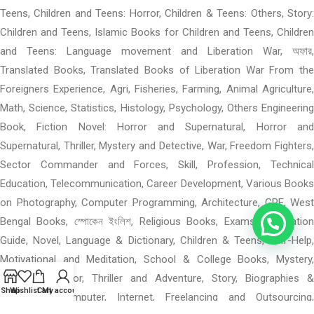
Teens, Children and Teens: Horror, Children & Teens: Others, Story:
Children and Teens, Islamic Books for Children and Teens, Children
and Teens: Language movement and Liberation War, অফার,
Translated Books, Translated Books of Liberation War From the
Foreigners Experience, Agri, Fisheries, Farming, Animal Agriculture,
Math, Science, Statistics, Histology, Psychology, Others Engineering
Book, Fiction Novel: Horror and Supernatural, Horror and
Supernatural, Thriller, Mystery and Detective, War, Freedom Fighters,
Sector Commander and Forces, Skill, Profession, Technical
Education, Telecommunication, Career Development, Various Books
on Photography, Computer Programming, Architecture, GRE, West
Bengal Books, স্পোকেন ইংলিশ, Religious Books, Exams Preparation
Guide, Novel, Language & Dictionary, Children & Teens, Self-Help,
Motivational and Meditation, School & College Books, Mystery,
Detective, Horror, Thriller and Adventure, Story, Biographies &
Shop
Wishlist
Cart
My account
Memories, Computer, Internet, Freelancing and Outsourcing,