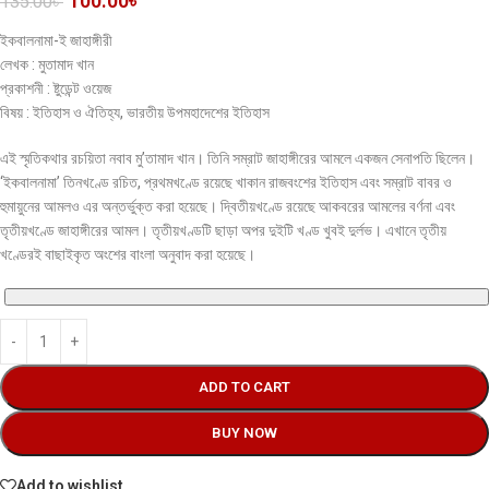
100.00
৳
135.00
৳
ইকবালনামা-ই জাহাঙ্গীরী
লেখক : মুতামাদ খান
প্রকাশনী : ষ্টুডেন্ট ওয়েজ
বিষয় : ইতিহাস ও ঐতিহ্য, ভারতীয় উপমহাদেশের ইতিহাস
এই স্মৃতিকথার রচয়িতা নবাব মু’তামাদ খান। তিনি সম্রাট জাহাঙ্গীরের আমলে একজন সেনাপতি ছিলেন।
‘ইকবালনামা’ তিনখণ্ডে রচিত, প্রথমখণ্ডে রয়েছে খাকান রাজবংশের ইতিহাস এবং সম্রাট বাবর ও
হুমায়ুনের আমলও এর অন্তর্ভুক্ত করা হয়েছে। দ্বিতীয়খণ্ডে রয়েছে আকবরের আমলের বর্ণনা এবং
তৃতীয়খণ্ডে জাহাঙ্গীরের আমল। তৃতীয়খণ্ডটি ছাড়া অপর দুইটি খণ্ড খুবই দুর্লভ। এখানে তৃতীয়
খণ্ডেরই বাছাইকৃত অংশের বাংলা অনুবাদ করা হয়েছে।
ADD TO CART
BUY NOW
Add to wishlist