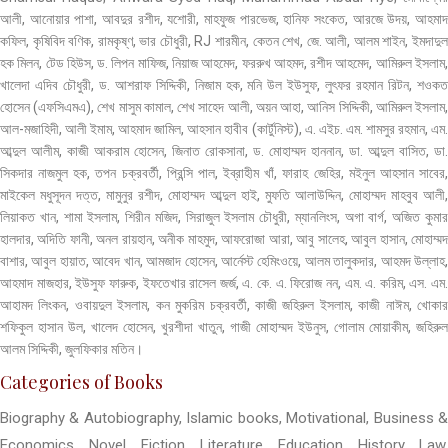
আলী, আনোয়ার পাশা, আবদুর রশীদ, যশোরী, মাহফুজ পারভেজ, হানিফ সংকেত, আরজে উদয়, আহমাদ
কফিল, কৃষিবিদ বণিক, রামকৃষ্ণ, ভার চৌধুরী, RJ শারমীন, কেতন শেখ, জে. আলী, আলম শাইন, ইমদাদুল
হক মিলন, টেড হিউস, ড. লিপন মাফিজ, নিয়াজ আহমেদ, ফররুখ আহমদ, রশীদ আহমেদ, আমিরুল ইসলাম,
খালেদা এদিব চৌধুরী, ড. আশরাফ সিদ্দিকী, নিজাম হক, মনি উল ইউসুফ, লুৎফর রহমান রিটন, শওকত
হোসেন (এফসিএমএ), শেখ মাসুম কামাল, শেখ সাহেদ আলী, অয়ন আহা, আনিস সিদ্দিকী, আমিরুল ইসলাম,
আল-মজাহিদী, আলী ইমাম, আহমাদ জামিল, আহসান হাবীব (কার্টুনিস্ট), এ. এইচ. এম. শামসুর রহমান, এম.
আব্দুল আলীম, কাজী আকরাম হোসেন, জিনাত রোকসানা, ড. মোহাম্মদ হাননান, ডা. আব্দুল বাসিত, ডা.
সিকদার নাজমুল হক, তপন চক্রবর্তী, প্রিন্সি পাল, ইব্রাহীম খাঁ, ফারাহ জেহির, মইনুল আহসান সাবের,
মাইকেল মধুসূদন দত্ত, মামুনুর রশীদ, মোহাম্মদ আব্দুল হাই, মুফতি আলাউদ্দিন, মোহাম্মদ মাহবুব আলী,
লিয়াকত খান, শামা ইসলাম, শিরীন মজিদ, সিরাজুল ইসলাম চৌধুরী, ম্যানলিংস, অগা বার্গ, অজিত কুমার
হালদার, অদিতি ফানী, অনল রায়হান, অনীক মাহমুদ, আফরোজা আরা, আবু সালেহ, আবুল হাসান, মোহাম্মদ
বাশার, আবুল হায়াত, আবেদ খান, আমজাদ হোসেন, আর্নেস্ট হেমিংওয়ে, আলম তালুকদার, আহমদ উল্লাহ,
আহমাদ মাজহার, ইউসুফ ফারুক, ইফতেখার রাসেল জর্জ, এ. কে. এ. ফিরোজ নন, এম. এ. করিম, এস. এম.
আহামদ লিংকন, ওবায়দুল ইসলাম, কন মুকরিম চক্রবর্তী, কাজী জহিরুল ইসলাম, কাজী নাঈম, খোকার
শফিকুল হাসান উল, খালেদ হোসেন, খুরশীদা খাতুন, গাজী মোহাম্মদ ইউনুস, গোলাম মোয়াকীম, জহিরুল
আলম সিদ্দিকী, জুলফিকার মতিন।
Categories of Books
Biography & Autobiography, Islamic books, Motivational, Business &
Economics, Novel, Fiction, Literature, Education, History, Law,