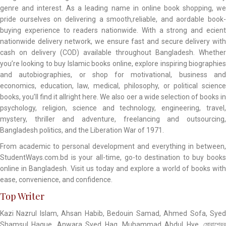
genre and interest. As a leading name in online book shopping, we
pride ourselves on delivering a smooth,reliable, and aordable book-
buying experience to readers nationwide. With a strong and ecient
nationwide delivery network, we ensure fast and secure delivery with
cash on delivery (COD) available throughout Bangladesh. Whether
you’re looking to buy Islamic books online, explore inspiring biographies
and autobiographies, or shop for motivational, business and
economics, education, law, medical, philosophy, or political science
books, you’ll find it allright here. We also oer a wide selection of books in
psychology, religion, science and technology, engineering, travel,
mystery, thriller and adventure, freelancing and outsourcing,
Bangladesh politics, and the Liberation War of 1971.
From academic to personal development and everything in between,
StudentWays.com.bd is your all-time, go-to destination to buy books
online in Bangladesh. Visit us today and explore a world of books with
ease, convenience, and confidence.
Top Writer
Kazi Nazrul Islam, Ahsan Habib, Bedouin Samad, Ahmed Sofa, Syed
Shamsul Haque, Anwara Syed Haq, Muhammad Abdul Hye, মোবাশ্বের