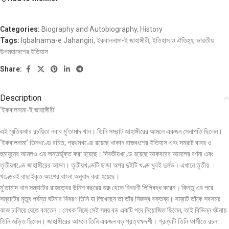
Categories:
Biography and Autobiography
,
History
Tags:
Iqbalnama-e Jahangiri
,
ইকবালনামা-ই জাহাঙ্গীরী
,
ইতিহাস ও ঐতিহ্য
,
ভারতীয়
উপমহাদেশের ইতিহাস
Share:
Description
‘ইকবালনামা-ই জাহাঙ্গীরী’
এই স্মৃতিকথার রচয়িতা নবাব মু’তামাদ খান। তিনি সম্রাট জাহাঙ্গীরের আমলে একজন সেনাপতি ছিলেন।
‘ইকবালনামা’ তিনখণ্ডে রচিত, প্রথমখণ্ডে রয়েছে খাকান রাজবংশের ইতিহাস এবং সম্রাট বাবর ও
হুমায়ুনের আমলও এর অন্তর্ভুক্ত করা হয়েছে। দ্বিতীয়খণ্ডে রয়েছে আকবরের আমলের বর্ণনা এবং
তৃতীয়খণ্ডে জাহাঙ্গীরের আমল। তৃতীয়খণ্ডটি ছাড়া অপর দুইটি খণ্ড খুবই দুর্লভ। এখানে তৃতীয়
খণ্ডেরই বাছাইকৃত অংশের বাংলা অনুবাদ করা হয়েছে।
মু’তামাদ খান সম্রাটের রাজত্বের উনিশ বছরের শুরু থেকে বিবরণী লিপিবদ্ধ করেন। কিন্তু এর পরে
সম্রাটের মৃত্যু পর্যন্ত ঘটনার বিবরণ তিনি যা লিখেছেন তা তাঁর নিজস্ব বক্তব্য। সম্রাট তাঁকে সবসময়
কাজ চালিয়ে যেতে বলতেন। লেখক নিজে সেই সময় বড় একটি পদে নিয়োজিত ছিলেন, তাই বিভিন্ন ঘটনায়
তিনি জড়িত ছিলেন। জাহাঙ্গীরের আমলে তিনি একজন বড় প্রত্যক্ষদর্শী। গ্রন্থটি তিনি ফার্সীতে রচনা