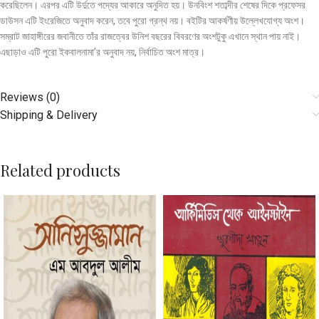
করেছিলেন। এরপর এটি উর্দুতে পদ্যের আকারে অনুদিত হয়। উনবিংশ শতাব্দীর শেষের দিকে প্রফেসর
ডাউসন এটি ইংরেজিতে অনুবাদ করেন, তবে পুরো গ্রন্থ নয়। বইটির আকর্ষণীয় উল্লেখযোগ্য অংশ।
সম্রাট জাহাঙ্গীরের জবানীতে তাঁর রাজত্বের উনিশ বছরের বিবরণের অংশটুকু এখানে স্থান পায় নাই।
এছাড়াও এটি পুরো ইকবালনামা’র অনুবাদ নয়, নির্বাচিত অংশ মাত্র।
Reviews (0)
Shipping & Delivery
Related products