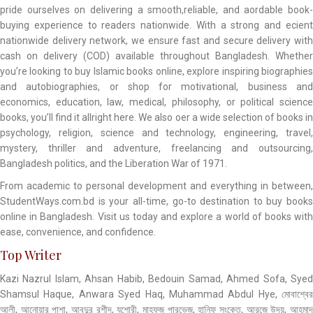
pride ourselves on delivering a smooth,reliable, and aordable book-
buying experience to readers nationwide. With a strong and ecient
nationwide delivery network, we ensure fast and secure delivery with
cash on delivery (COD) available throughout Bangladesh. Whether
you’re looking to buy Islamic books online, explore inspiring biographies
and autobiographies, or shop for motivational, business and
economics, education, law, medical, philosophy, or political science
books, you’ll find it allright here. We also oer a wide selection of books in
psychology, religion, science and technology, engineering, travel,
mystery, thriller and adventure, freelancing and outsourcing,
Bangladesh politics, and the Liberation War of 1971.
From academic to personal development and everything in between,
StudentWays.com.bd is your all-time, go-to destination to buy books
online in Bangladesh. Visit us today and explore a world of books with
ease, convenience, and confidence.
Top Writer
Kazi Nazrul Islam, Ahsan Habib, Bedouin Samad, Ahmed Sofa, Syed
Shamsul Haque, Anwara Syed Haq, Muhammad Abdul Hye, মোবাশ্বের
আলী, আনোয়ার পাশা, আবদুর রশীদ, যশোরী, মাহফুজ পারভেজ, হানিফ সংকেত, আরজে উদয়, আহমাদ