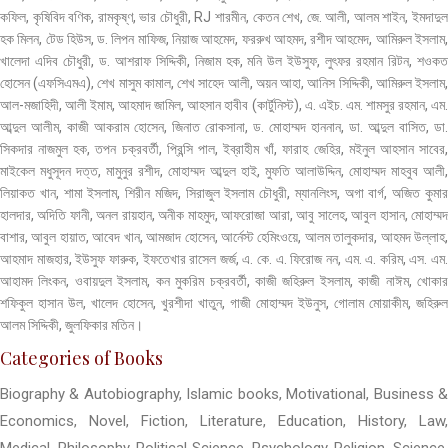
কফিল, কৃষিবিদ বণিক, রামকৃষ্ণ, ভার চৌধুরী, RJ শারমীন, কেতন শেখ, জে. আলী, আলম শাইন, ইমদাদুল
হক মিলন, টেড হিউস, ড. লিপন মাফিজ, নিয়াজ আহমেদ, ফররুখ আহমদ, রশীদ আহমেদ, আমিরুল ইসলাম,
খালেদা এদিব চৌধুরী, ড. আশরাফ সিদ্দিকী, নিজাম হক, মনি উল ইউসুফ, লুৎফর রহমান রিটন, শওকত
হোসেন (এফসিএমএ), শেখ মাসুম কামাল, শেখ সাহেদ আলী, অয়ন আহা, আনিস সিদ্দিকী, আমিরুল ইসলাম,
আল-মজাহিদী, আলী ইমাম, আহমাদ জামিল, আহসান হাবীব (কার্টুনিস্ট), এ. এইচ. এম. শামসুর রহমান, এম.
আব্দুল আলীম, কাজী আকরাম হোসেন, জিনাত রোকসানা, ড. মোহাম্মদ হাননান, ডা. আব্দুল বাসিত, ডা.
সিকদার নাজমুল হক, তপন চক্রবর্তী, প্রিন্সি পাল, ইব্রাহীম খাঁ, ফারাহ জেহির, মইনুল আহসান সাবের,
মাইকেল মধুসূদন দত্ত, মামুনুর রশীদ, মোহাম্মদ আব্দুল হাই, মুফতি আলাউদ্দিন, মোহাম্মদ মাহবুব আলী,
লিয়াকত খান, শামা ইসলাম, শিরীন মজিদ, সিরাজুল ইসলাম চৌধুরী, ম্যানলিংস, অগা বার্গ, অজিত কুমার
হালদার, অদিতি ফানী, অনল রায়হান, অনীক মাহমুদ, আফরোজা আরা, আবু সালেহ, আবুল হাসান, মোহাম্মদ
বাশার, আবুল হায়াত, আবেদ খান, আমজাদ হোসেন, আর্নেস্ট হেমিংওয়ে, আলম তালুকদার, আহমদ উল্লাহ,
আহমাদ মাজহার, ইউসুফ ফারুক, ইফতেখার রাসেল জর্জ, এ. কে. এ. ফিরোজ নন, এম. এ. করিম, এস. এম.
আহামদ লিংকন, ওবায়দুল ইসলাম, কন মুকরিম চক্রবর্তী, কাজী জহিরুল ইসলাম, কাজী নাঈম, খোকার
শফিকুল হাসান উল, খালেদ হোসেন, খুরশীদা খাতুন, গাজী মোহাম্মদ ইউনুস, গোলাম মোয়াকীম, জহিরুল
আলম সিদ্দিকী, জুলফিকার মতিন।
Categories of Books
Biography & Autobiography, Islamic books, Motivational, Business &
Economics, Novel, Fiction, Literature, Education, History, Law,