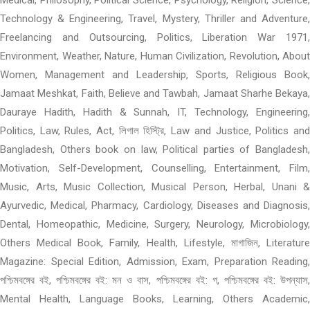
Medical, Philosophy, Political Science, Psychology, Religion, Science,
Technology & Engineering, Travel, Mystery, Thriller and Adventure,
Freelancing and Outsourcing, Politics, Liberation War 1971,
Environment, Weather, Nature, Human Civilization, Revolution, About
Women, Management and Leadership, Sports, Religious Book,
Jamaat Meshkat, Faith, Believe and Tawbah, Jamaat Sharhe Bekaya,
Dauraye Hadith, Hadith & Sunnah, IT, Technology, Engineering,
Politics, Law, Rules, Act, লিগাল হিস্ট্রি, Law and Justice, Politics and
Bangladesh, Others book on law, Political parties of Bangladesh,
Motivation, Self-Development, Counselling, Entertainment, Film,
Music, Arts, Music Collection, Musical Person, Herbal, Unani &
Ayurvedic, Medical, Pharmacy, Cardiology, Diseases and Diagnosis,
Dental, Homeopathic, Medicine, Surgery, Neurology, Microbiology,
Others Medical Book, Family, Health, Lifestyle, মাগাজিন, Literature
Magazine: Special Edition, Admission, Exam, Preparation Reading,
পশ্চিমবঙ্গের বই, পশ্চিমবঙ্গের বই: মন ও বাস, পশ্চিমবঙ্গের বই: গ, পশ্চিমবঙ্গের বই: উপন্যাস,
Mental Health, Language Books, Learning, Others Academic,