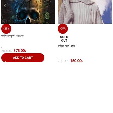
-25%
-25%
অতিপ্রাকৃত গল্পগুচ্ছ
SOLD
OUT
,
গ্রীক উপাখ্যান
375.00
৳
500.00
৳
,
ADD TO CART
150.00
৳
200.00
৳