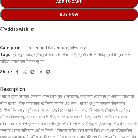
ADD TO CART
BUY NOW
Add to wishlist
Categories:
Thriller and Adventure
,
Mystery
Tags:
গ্রীক ট্র্যাজেডি
,
গ্রীক ট্র্যাজেডি মোবাশ্বের আলী
,
প্রাচীন গ্রীক সাহিত্য
,
মোবাশ্বের আলী
,
সাহিত্য সমালোচনা বিষয়ক প্রবন্ধ
Share:
Description
প্রাচীন গ্রীক সাহিত্য একদিকে যেমন চমকপ্রদ ও বিস্ময়কর, অপরদিকে তেমনি বিপুল বৈভবের অধিকারী।
নাটক রচনায় গ্রীক নাট্যকাররা প্রতিভার স্বাক্ষর রেখেছেন। রচনার নৈপুণ্যে হয়েছেন চিরভাস্বর।
বৈশিষ্ট্যমণ্ডিত ধারা সৃষ্টির জন্য হয়েছেন শ্রেষ্ঠত্বের দাবিদার। তাদেরই কয়েকজন ট্র্যাজেডি রচয়িতার
নাটকের বিষয়বস্তু, তাদের ভাবনার বৈশিষ্ট্য, তাদের অনন্যসাধারণ নৈপুণ্যের নৈবেদ্য নিয়ে প্রফেসর
মােবাশ্বের আলী উপস্থাপন করেছেন গ্রীক ট্র্যাজেডি। আবেগ ও যুক্তি, তথ্য ও তত্ত্ব ইতিহাস এবং দর্শন
সম্পৃক্ত রচনায় সাহিত্যের শৈল্পিক নিদর্শন ‘গ্রীক ট্র্যাজেডির রচনা করতে গিয়ে লেখক কেবল ট্র্যাজেডির
মধ্যে আবদ্ধ থাকেননি-গ্রীসের ইতিহাস ও ঐতিহ্য, সমাজ ও রাজনীতি এমনকি দর্শনের নিগূঢ় তত্ত্বও তাঁর