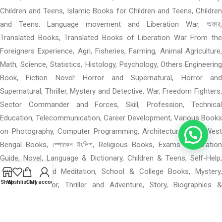
Children and Teens, Islamic Books for Children and Teens, Children
and Teens: Language movement and Liberation War, অফার,
Translated Books, Translated Books of Liberation War From the
Foreigners Experience, Agri, Fisheries, Farming, Animal Agriculture,
Math, Science, Statistics, Histology, Psychology, Others Engineering
Book, Fiction Novel: Horror and Supernatural, Horror and
Supernatural, Thriller, Mystery and Detective, War, Freedom Fighters,
Sector Commander and Forces, Skill, Profession, Technical
Education, Telecommunication, Career Development, Various Books
on Photography, Computer Programming, Architecture, GRE, West
Bengal Books, স্পোকেন ইংলিশ, Religious Books, Exams Preparation
Guide, Novel, Language & Dictionary, Children & Teens, Self-Help,
Motivational and Meditation, School & College Books, Mystery,
Shop
Wishlist
Cart
My account
Detective, Horror, Thriller and Adventure, Story, Biographies &
Memories, Computer, Internet, Freelancing and Outsourcing,
Mathematics, Science & Technology, Business, Investing &