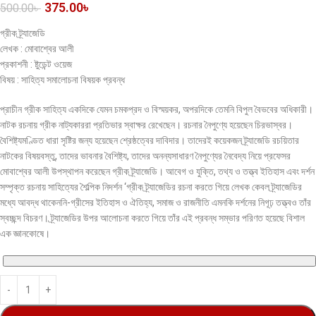
375.00
৳
500.00
৳
গ্রীক ট্র্যাজেডি
লেখক : মোবাশ্বের আলী
প্রকাশনী : ষ্টুডেন্ট ওয়েজ
বিষয় : সাহিত্য সমালোচনা বিষয়ক প্রবন্ধ
প্রাচীন গ্রীক সাহিত্য একদিকে যেমন চমকপ্রদ ও বিস্ময়কর, অপরদিকে তেমনি বিপুল বৈভবের অধিকারী।
নাটক রচনায় গ্রীক নাট্যকাররা প্রতিভার স্বাক্ষর রেখেছেন। রচনার নৈপুণ্যে হয়েছেন চিরভাস্বর।
বৈশিষ্ট্যমণ্ডিত ধারা সৃষ্টির জন্য হয়েছেন শ্রেষ্ঠত্বের দাবিদার। তাদেরই কয়েকজন ট্র্যাজেডি রচয়িতার
নাটকের বিষয়বস্তু, তাদের ভাবনার বৈশিষ্ট্য, তাদের অনন্যসাধারণ নৈপুণ্যের নৈবেদ্য নিয়ে প্রফেসর
মােবাশ্বের আলী উপস্থাপন করেছেন গ্রীক ট্র্যাজেডি। আবেগ ও যুক্তি, তথ্য ও তত্ত্ব ইতিহাস এবং দর্শন
সম্পৃক্ত রচনায় সাহিত্যের শৈল্পিক নিদর্শন ‘গ্রীক ট্র্যাজেডির রচনা করতে গিয়ে লেখক কেবল ট্র্যাজেডির
মধ্যে আবদ্ধ থাকেননি-গ্রীসের ইতিহাস ও ঐতিহ্য, সমাজ ও রাজনীতি এমনকি দর্শনের নিগূঢ় তত্ত্বও তাঁর
স্বচ্ছন্দ বিচরণ। ট্র্যাজেডির উপর আলােচনা করতে গিয়ে তাঁর এই প্রবন্ধ সম্ভার পরিণত হয়েছে বিশাল
এক জ্ঞানকোষে।